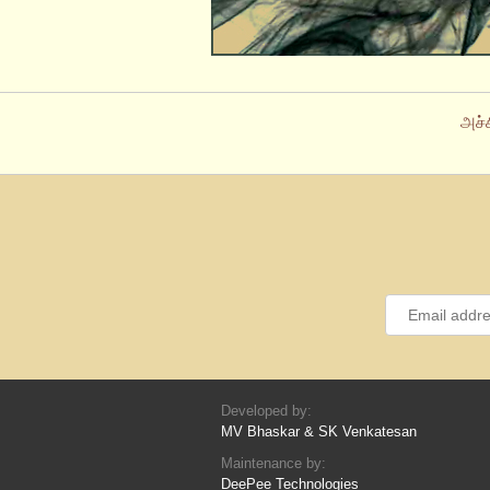
அச்
Developed by:
MV Bhaskar & SK Venkatesan
Maintenance by:
DeePee Technologies