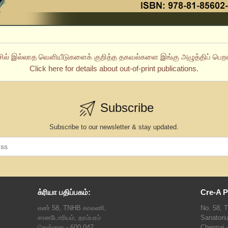
சில் இல்லாத வெளியீடுகளைக் குறித்த தகவல்களை இங்கு அழுத்திப் பெறல
Click here for details about out-of-print publications.
Subscribe
Subscribe to our newsletter & stay updated.
க்ரியா பதிப்பகம்:
Cre-A P
எண் 58, TNHB காலணி,
No. 58, 
சானடோரியம், தாம்பரம்
Sanatori
சென்னை - 600 047
Chennai 