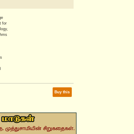
ge
 for
logy,
ithms
es
d
Buy this