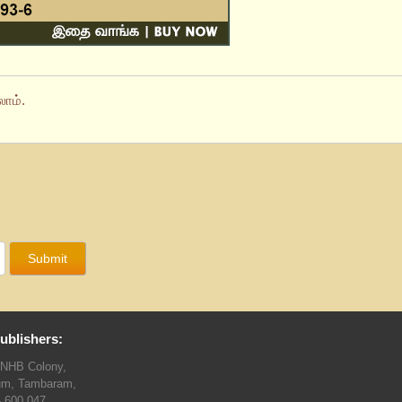
ாம்.
ublishers:
TNHB Colony,
um, Tambaram,
- 600 047