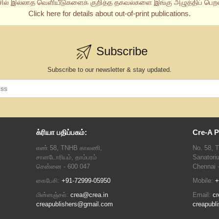
சில் இல்லாத வெளியீடுகளைக் குறித்த தகவல்களை இங்கு அழுத்திப் பெறல
Click here for details about out-of-print publications.
Subscribe
Subscribe to our newsletter & stay updated.
க்ரியா பதிப்பகம்:
Cre-A P
எண் 58, TNHB காலணி,
No. 58, 
சானடோரியம், தாம்பரம்
Sanatori
சென்னை - 600 047
Chennai 
கைபேசி:
+91-72999-05950
Mobile:
+
மின்னஞ்சல்:
crea@crea.in
Email:
cr
creapublishers@gmail.com
creapubl