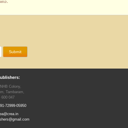
ாம்.
ublishers:
TNHB Colony,
um, Tambaram,
- 600 047
91-72999-05950
ea@crea.in
ishers@gmail.com