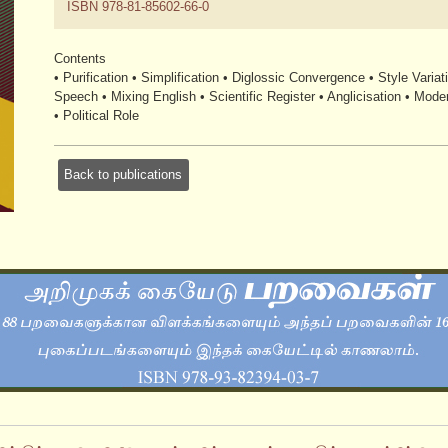
ISBN 978-81-85602-66-0
Contents
• Purification • Simplification • Diglossic Convergence • Style Variat
Speech • Mixing English • Scientific Register • Anglicisation • Mod
• Political Role
Back to publications