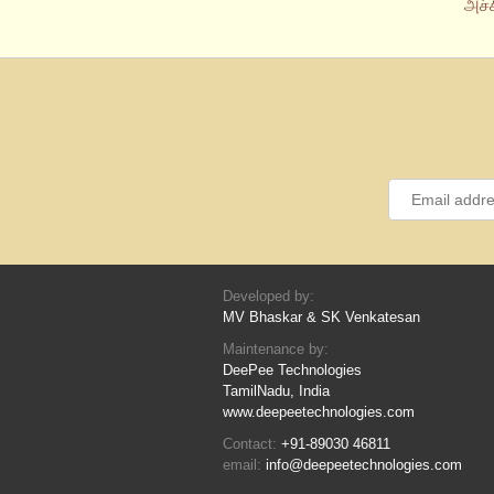
அச்
Developed by:
MV Bhaskar & SK Venkatesan
Maintenance by:
DeePee Technologies
TamilNadu, India
www.deepeetechnologies.com
Contact:
+91-89030 46811
email:
info@deepeetechnologies.com