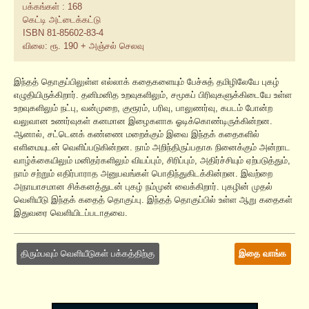
பக்கங்கள் : 168
கெட்டி அட்டைக்கட்டு
ISBN 81-85602-83-4
விலை: ரூ. 190 + அஞ்சல் செலவு
இந்தத் தொகுப்பிலுள்ள எல்லாக் கதைகளையும் பேச்சுத் தமிழிலேயே புகழ்
எழுதியிருக்கிறார். தனிமனித உறவுகளிலும், சமூகப் பிரிவுகளுக்கிடையே உள்ள
உறவுகளிலும் நட்பு, வன்முறை, குரூரம், பரிவு, பாலுணர்வு, கபடம் போன்ற
வலுவான உணர்வுகள் கனமான இழைகளாக ஓடிக்கொண்டிருக்கின்றன.
ஆனால், சட்டெனக் கண்ணை மறைக்கும் இவை இந்தக் கதைகளில்
எளிமையுடன் வெளிப்படுகின்றன. நாம் அறிந்திருப்பதாக நினைக்கும் அன்றாட
வாழ்க்கையிலும் மனிதர்களிலும் வியப்பும், சிரிப்பும், அதிர்ச்சியும் ஏற்படுத்தும்,
நாம் சற்றும் எதிர்பாராத அனுபவங்கள் பொதிந்துகிடக்கின்றன. இவற்றை
அநாயாசமான சிக்கனத்துடன் புகழ் நம்முன் வைக்கிறார். புகழின் முதல்
வெளியீடு இந்தக் கதைத் தொகுப்பு. இந்தத் தொகுப்பில் உள்ள ஆறு கதைகள்
இதுவரை வெளியிடப்படாதவை.
திரும்பவும் வெளியீடுகள் பக்கத்திற்கு
இதை வாங்க