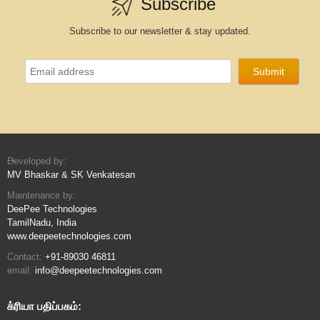
Subscribe
Subscribe to our newsletter & stay updated.
Developed by:
MV Bhaskar & SK Venkatesan
Maintenance by:
DeePee Technologies
TamilNadu, India
www.deepeetechnologies.com
Contact:
+91-89030 46811
email:
info@deepeetechnologies.com
க்ரியா பதிப்பகம்: