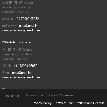
எண் 58, TNHB காலணி,
சானடோரியம், தாம்பரம்
சென்னை - 600 047
கைபேசி:
+91-72999-05950
மின்னஞ்சல்:
crea@crea.in
creapublishers@gmail.com
Cre-A Publishers:
No. 58, TNHB Colony,
Sanatorium, Tambaram,
Chennai - 600 047
Mobile:
+91-72999-05950
Email:
crea@crea.in
creapublishers@gmail.com
Copyright @ S. Ramakrishnan, 2009 - 2026 crea.in
Privacy Policy
|
Terms of Use
|
Returns and Refunds