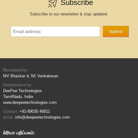
Subscribe
Subscribe to our newsletter & stay updated.
Developed by:
MV Bhaskar & SK Venkatesan
Maintenance by:
DeePee Technologies
TamilNadu, India
www.deepeetechnologies.com
Contact:
+91-89030 46811
email:
info@deepeetechnologies.com
க்ரியா பதிப்பகம்: