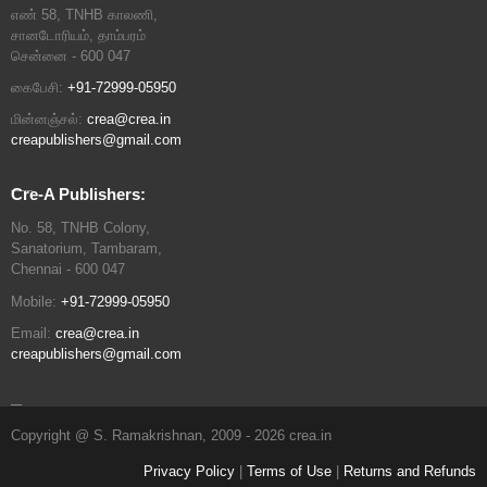
எண் 58, TNHB காலணி,
சானடோரியம், தாம்பரம்
சென்னை - 600 047
கைபேசி:
+91-72999-05950
மின்னஞ்சல்:
crea@crea.in
creapublishers@gmail.com
Cre-A Publishers:
No. 58, TNHB Colony,
Sanatorium, Tambaram,
Chennai - 600 047
Mobile:
+91-72999-05950
Email:
crea@crea.in
creapublishers@gmail.com
Copyright @ S. Ramakrishnan, 2009 - 2026 crea.in
Privacy Policy
|
Terms of Use
|
Returns and Refunds