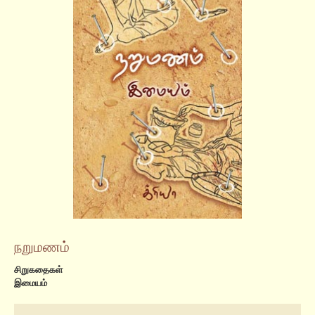
நறுமணம்
சிறுகதைகள்
இமையம்