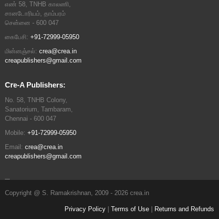
எண் 58, TNHB காலணி,
சானடோரியம், தாம்பரம்
சென்னை - 600 047
கைபேசி:
+91-72999-05950
மின்னஞ்சல்:
crea@crea.in
creapublishers@gmail.com
Cre-A Publishers:
No. 58, TNHB Colony,
Sanatorium, Tambaram,
Chennai - 600 047
Mobile:
+91-72999-05950
Email:
crea@crea.in
creapublishers@gmail.com
Copyright @ S. Ramakrishnan, 2009 - 2026 crea.in
Privacy Policy
|
Terms of Use
|
Returns and Refunds