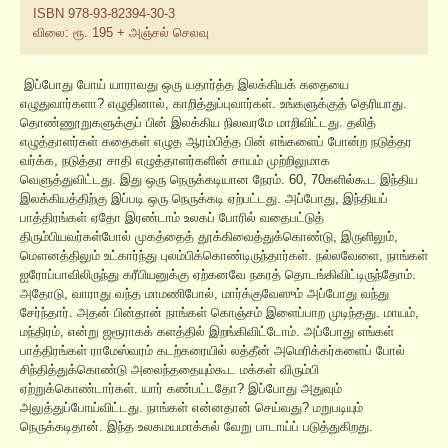
ISBN 978-93-82394-30-3
விலை: ரூ. 195 + அஞ்சல் செலவு
இப்போது போய் யாராவது ஒரு யதார்த்த இலக்கியக் கதையை
எழுதுவார்களா? எழுதினால், காறித்துப்புவார்கள். உங்களுக்குத் தெரியாது.
தொண்ணூறுகளுக்குப் பின் இலக்கிய நிலவரமே மாறிவிட்டது. தலித்
எழுத்தாளர்கள் கதைகள் எழுத ஆரம்பித்த பின் எங்களைப் போன்ற நடுத்தர
வர்க்க, நடுத்தர சாதி எழுத்தாளர்களின் சாயம் முற்றிலுமாக
வெளுத்துவிட்டது. இது ஒரு நெருக்கடியான நேரம். 60, 70களில்கூட இந்திய
இலக்கியத்திற்கு இப்படி ஒரு நெருக்கடி ஏற்பட்டது. அப்போது, இந்தியப்
பாத்திரங்கள் ஏதோ இரண்டாம் உலகப் போரில் வதைபட்டுத்
திரும்பியவர்கள்போல் முகத்தைத் தூக்கிவைத்துக்கொண்டு, இருளிலும்,
மௌனத்திலும் உட்கார்ந்து புலம்பிக்கொண்டிருந்தார்கள். நல்லவேளை, நாங்கள்
ஐரோப்பாவிலிருந்து கரீபியனுக்கு ஏற்கனவே நகரத் தொடங்கிவிட்டிருந்தோம்.
அதோடு, வாராது வந்த மாமணிபோல், மார்க்குவேஸும் அப்போது வந்து
சேர்ந்தார். அதன் பின்தான் நாங்கள் கொஞ்சம் இளைப்பாற முடிந்தது. மாயம்,
மந்திரம், என்று ஜரூராகக் களத்தில் இறங்கிவிட்டோம். அப்போது எங்கள்
பாத்திரங்கள் ராமேஸ்வரம் கடற்கரையில் லத்தீன் அமெரிக்கர்களைப் போல்
சிந்தித்துக்கொண்டு அலைந்ததையும்கூட மக்கள் விரும்பி
ஏற்றுக்கொண்டார்கள். யார் கண்பட்டதோ? இப்போது அதுவும்
அலுத்துப்போய்விட்டது. நாங்கள் என்னதான் செய்வது? மறுபடியும்
நெருக்கடிதான். இந்த உலகமயமாக்கல் வேறு பாடாய்ப் படுத்துகிறது.