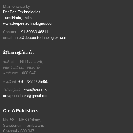
Maintenance by:
DeePee Technologies
TamilNadu, India
www.deepeetechnologies.com
Contact:
+91-89030 46811
email:
info@deepeetechnologies.com
க்ரியா பதிப்பகம்:
எண் 58, TNHB காலணி,
சானடோரியம், தாம்பரம்
சென்னை - 600 047
கைபேசி:
+91-72999-05950
மின்னஞ்சல்:
crea@crea.in
creapublishers@gmail.com
Cre-A Publishers:
No. 58, TNHB Colony,
Sanatorium, Tambaram,
Chennai - 600 047