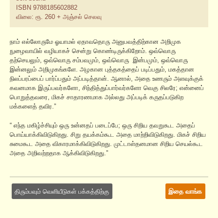
ISBN 9788185602882
விலை: ரூ. 260 + அஞ்சல் செலவு
நாம் எல்லோருமே ஓயாமல் ஏதாவதொரு அனுபவத்திற்கான அறிமுக
நுழைவாயில் வழியாகச் சென்று கொண்டிருக்கிறோம். ஒவ்வொரு
தற்செயலும், ஒவ்வொரு சம்பவமும், ஒவ்வொரு இன்பமும், ஒவ்வொரு
இன்னலும் அறிமுகங்களே. அழகான புத்தகத்தைப் படிப்பதும், மகத்தான
நிலப்பரப்பைப் பார்ப்பதும் அப்படித்தான். ஆனால், அதை உணரும் அளவுக்குக்
கவனமாக இருப்பவர்களோ, சிந்தித்துப்பார்வர்களோ வெகு சிலரே; என்னைப்
பொறுத்தவரை, மிகச் சாதாரணமாக அல்லது அப்படிக் கருதப்படுகிற
மக்களைத் தவிர.”
“ எந்த மகிழ்ச்சியும் ஒரு உன்னதப் படைப்பே; ஒரு சிறிய தவறுகூட அதைப்
பொய்யாக்கிவிடுகிறது. சிறு தயக்கம்கூட அதை மாற்றிவிடுகிறது. மிகச் சிறிய
சுமைகூட அதை விகாரமாக்கிவிடுகிறது. முட்டாள்தனமான சிறிய செயல்கூட
அதை அறிவற்றதாக ஆக்கிவிடுகிறது.”
திரும்பவும் வெளியீடுகள் பக்கத்திற்கு
இதை வாங்க