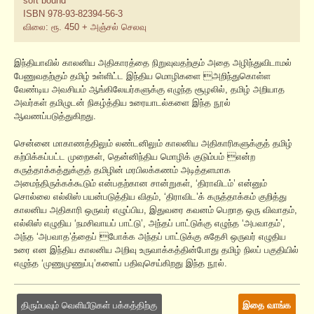
soft bound
ISBN 978-93-82394-56-3
விலை: ரூ. 450 + அஞ்சல் செலவு
இந்தியாவில் காலனிய அதிகாரத்தை நிறுவுவதற்கும் அதை அழிந்துவிடாமல்
பேணுவதற்கும் தமிழ் உள்ளிட்ட இந்திய மொழிகளை அறிந்துகொள்ள
வேண்டிய அவசியம் ஆங்கிலேயர்களுக்கு எழுந்த சூழலில், தமிழ் அறியாத
அவர்கள் தமிழுடன் நிகழ்த்திய உரையாடல்களை இந்த நூல்
ஆவணப்படுத்துகிறது.
சென்னை மாகாணத்திலும் லண்டனிலும் காலனிய அதிகாரிகளுக்குத் தமிழ்
கற்பிக்கப்பட்ட முறைகள், தென்னிந்திய மொழிக் குடும்பம் என்ற
கருத்தாக்கத்துக்குத் தமிழின் மரபிலக்கணம் அடித்தளமாக
அமைந்திருக்கக்கூடும் என்பதற்கான சான்றுகள், ‘திராவிடம்’ என்னும்
சொல்லை எல்லிஸ் பயன்படுத்திய விதம், ‘திராவிட’க் கருத்தாக்கம் குறித்து
காலனிய அதிகாரி ஒருவர் எழுப்பிய, இதுவரை கவனம் பெறாத ஒரு விவாதம்,
எல்லிஸ் எழுதிய ‘நமசிவாயப் பாட்டு’, அந்தப் பாட்டுக்கு எழுந்த ‘அபவாதம்’,
அந்த ‘அபவாத’த்தைப் போக்க அந்தப் பாட்டுக்கு சுதேசி ஒருவர் எழுதிய
உரை என இந்திய காலனிய அறிவு உருவாக்கத்தின்போது தமிழ் நிலப் பகுதியில்
எழுந்த ‘முணுமுணுப்பு’களைப் பதிவுசெய்கிறது இந்த நூல்.
திரும்பவும் வெளியீடுகள் பக்கத்திற்கு
இதை வாங்க