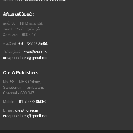
க்ரியா பதிப்பகம்:
எண் 58, TNHB காலணி,
சானடோரியம், தாம்பரம்
சென்னை - 600 047
கைபேசி:
+91-72999-05950
மின்னஞ்சல்:
crea@crea.in
creapublishers@gmail.com
Cre-A Publishers:
No. 58, TNHB Colony,
Sanatorium, Tambaram,
Chennai - 600 047
Mobile:
+91-72999-05950
Email:
crea@crea.in
creapublishers@gmail.com