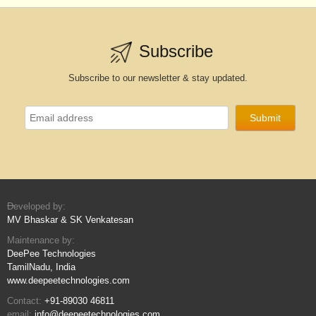
Subscribe
Subscribe to our newsletter & stay updated.
Developed by:
MV Bhaskar & SK Venkatesan
Maintenance by:
DeePee Technologies
TamilNadu, India
www.deepeetechnologies.com
Contact:
+91-89030 46811
email:
info@deepeetechnologies.com