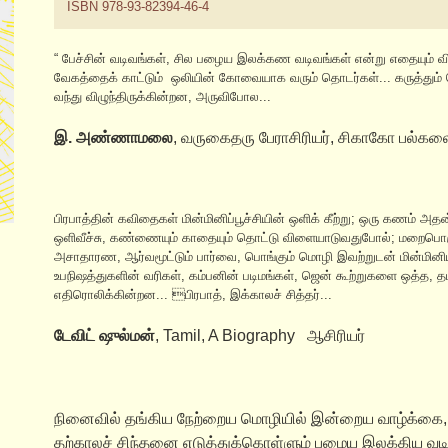
ISBN 978-93-82394-46-4
“ பேச்சின் வடிவங்கள், சில பழைய இலக்கண வடிவங்கள் என்று எதையும் வ
வேகத்தைக் காட்டும் ஒலியின் கோவையாக வரும் தொடர்கள்... கருத்தும்
வந்து விழுந்திருக்கின்றன, அருவிபோல...
இ. அண்ணாமலை
, வருகைதரு பேராசிரியர், சிகாகோ பல்கல
பிரபாத்தின் கவிதைகள் மின்மினிப்பூச்சியின் ஒளிக் கீற்று; ஒரு கணம் அதன்
ஒளிவீச்சு, கண்ணையும் காதையும் தொட்டு விளையாடுவதுபோல்; மறைபொர
அசாதாரண, ஆர்வமூட்டும் பார்வை, பொங்கும் மொழி இவற்றுடன் மின்மினியி
உபநிஷத்துகளின் வரிகள், கம்பனின் படிமங்கள், ஜென் கூற்றுகளை ஒத்த
எதிரொலிக்கின்றன... பிரபாத், இக்காலச் சித்தர்...
டேவிட் ஷுல்மன்
, Tamil, A Biography ஆசிரியர்
நினைவில் தங்கிய நேற்றைய மொழியில் இன்றைய வாழ்க்கை,
தற்காலச் சிந்தனை எடுத்துக்கொள்ளும் பழைய இலக்கிய வட