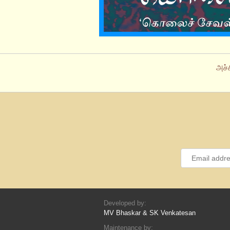
அச்
Developed by:
MV Bhaskar & SK Venkatesan
Maintenance by: