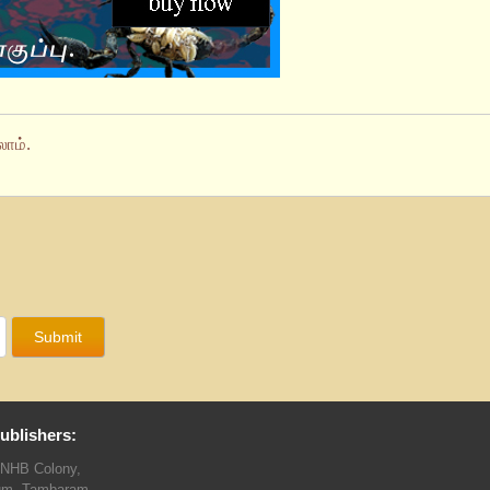
ாம்.
ublishers:
TNHB Colony,
um, Tambaram,