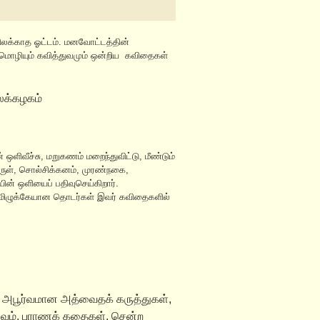
ிலக்காத ஓட்டம். மனவோட்டத்தின்
 மொழியும் கவித்துவமும் ஒன்றிய கவிதைகள்
ைக்கழகம்
 ஒளிவீச்சு, மறுகணம் மறைந்துவிட்டு, மீண்டும்
ுள், சொல்சிக்கனம், முரண்நகை,
ன் ஒளியைப் பதிவுசெய்கிறார்.
, தமிழுக்கேயான தொடர்கள் இவர் கவிதைகளில்
 அபூர்வமான அத்வைதக் கருத்துகள்,
ிவம், புராணக் கதைகள், சென்ற