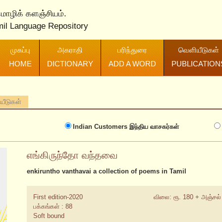
 மொழிக் களஞ்சியம்.
mil Language Repository
முகப்பு
அகராதி
பரிந்துரை
வெளியீடுகள்
HOME
DICTIONARY
ADD A WORD
PUBLICATION
ியீடுகள்
Indian Customers
இந்திய வாசகர்கள்
எங்கிருந்தோ வந்தவை
enkiruntho vanthavai a collection of poems in Tamil
First edition-2020
விலை: ரூ. 180 + அஞ்சல்
பக்கங்கள் : 88
Soft bound