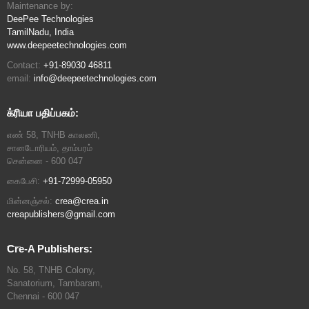
Maintenance by:
DeePee Technologies
TamilNadu, India
www.deepeetechnologies.com
Contact:
+91-89030 46811
email:
info@deepeetechnologies.com
க்ரியா பதிப்பகம்:
எண் 58, TNHB காலணி,
சானடோரியம், தாம்பரம்
சென்னை - 600 047
கைபேசி:
+91-72999-05950
மின்னஞ்சல்:
crea@crea.in
creapublishers@gmail.com
Cre-A Publishers:
No. 58, TNHB Colony,
Sanatorium, Tambaram,
Chennai - 600 047