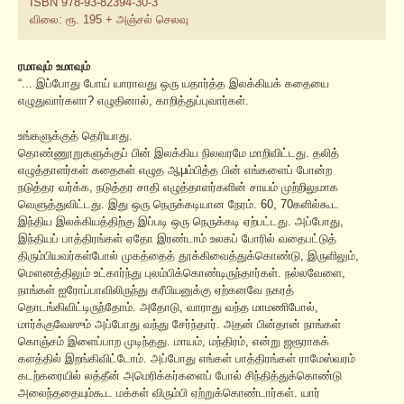
ISBN 978-93-82394-30-3
விலை: ரூ. 195 + அஞ்சல் செலவு
ரமாவும் உமாவும்
“... இப்போது போய் யாராவது ஒரு யதார்த்த இலக்கியக் கதையை
எழுதுவார்களா? எழுதினால், காறித்துப்புவார்கள்.
உங்களுக்குத் தெரியாது.
தொண்ணூறுகளுக்குப் பின் இலக்கிய நிலவரமே மாறிவிட்டது. தலித்
எழுத்தாளர்கள் கதைகள் எழுத ஆμம்பித்த பின் எங்களைப் போன்ற
நடுத்தர வர்க்க, நடுத்தர சாதி எழுத்தாளர்களின் சாயம் முற்றிலுமாக
வெளுத்துவிட்டது. இது ஒரு நெருக்கடியான நேரம். 60, 70களில்கூட
இந்திய இலக்கியத்திற்கு இப்படி ஒரு நெருக்கடி ஏற்பட்டது. அப்போது,
இந்தியப் பாத்திரங்கள் ஏதோ இரண்டாம் உலகப் போரில் வதைபட்டுத்
திரும்பியவர்கள்போல் முகத்தைத் தூக்கிவைத்துக்கொண்டு, இருளிலும்,
மௌனத்திலும் உட்கார்ந்து புலம்பிக்கொண்டிருந்தார்கள். நல்லவேளை,
நாங்கள் ஐரோப்பாவிலிருந்து கரீபியனுக்கு ஏற்கனவே நகரத்
தொடங்கிவிட்டிருந்தோம். அதோடு, வாராது வந்த மாமணிபோல்,
மார்க்குவேஸும் அப்போது வந்து சேர்ந்தார். அதன் பின்தான் நாங்கள்
கொஞ்சம் இளைப்பாற முடிந்தது. மாயம், மந்திரம், என்று ஜரூராகக்
களத்தில் இறங்கிவிட்டோம். அப்போது எங்கள் பாத்திரங்கள் ராமேஸ்வரம்
கடற்கரையில் லத்தீன் அமெரிக்கர்களைப் போல் சிந்தித்துக்கொண்டு
அலைந்ததையும்கூட மக்கள் விரும்பி ஏற்றுக்கொண்டார்கள். யார்