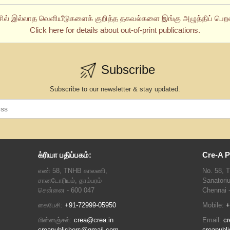
சில் இல்லாத வெளியீடுகளைக் குறித்த தகவல்களை இங்கு அழுத்திப் பெறல
Click here for details about out-of-print publications.
Subscribe
Subscribe to our newsletter & stay updated.
க்ரியா பதிப்பகம்:
Cre-A P
எண் 58, TNHB காலணி,
No. 58, 
சானடோரியம், தாம்பரம்
Sanatori
சென்னை - 600 047
Chennai 
கைபேசி:
+91-72999-05950
Mobile:
+
மின்னஞ்சல்:
crea@crea.in
Email:
cr
creapublishers@gmail.com
creapubl