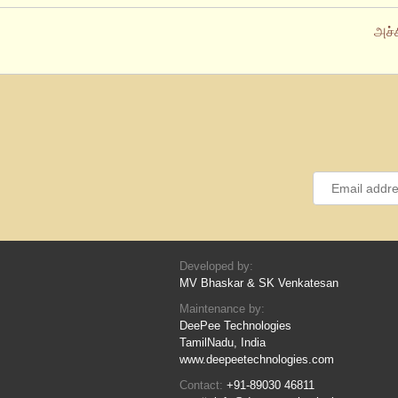
அச்
Developed by:
MV Bhaskar & SK Venkatesan
Maintenance by:
DeePee Technologies
TamilNadu, India
www.deepeetechnologies.com
Contact:
+91-89030 46811