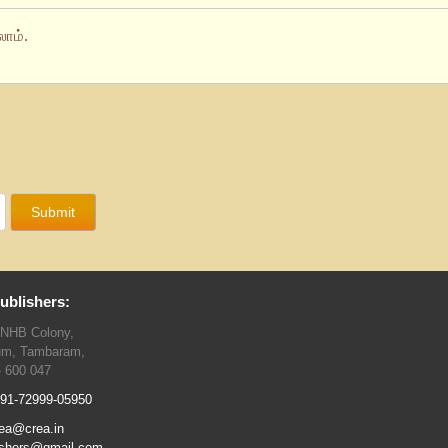
ாம்.
ublishers:
TNHB Colony,
um, Tambaram,
- 600 047
91-72999-05950
ea@crea.in
ishers@gmail.com